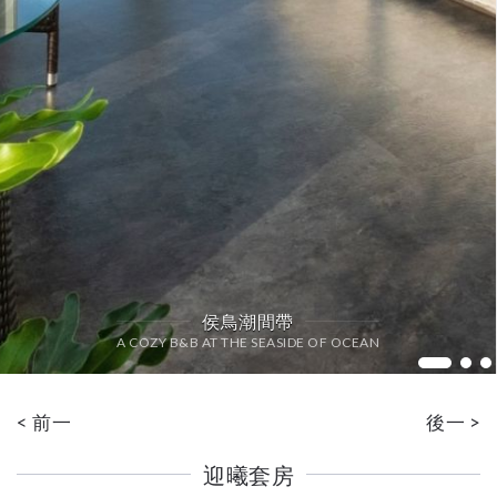
侯鳥潮間帶
A COZY B&B AT THE SEASIDE OF OCEAN
Li
< 前一
後一 >
迎曦套房