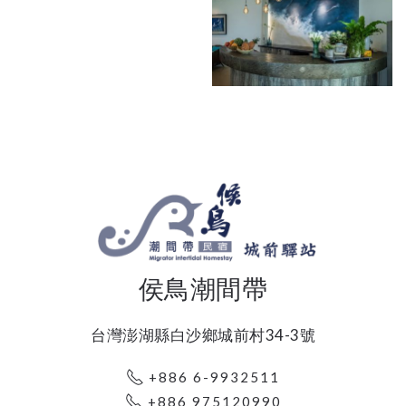
侯鳥潮間帶
台灣澎湖縣白沙鄉城前村34-3號
+886 6-9932511
+886 975120990