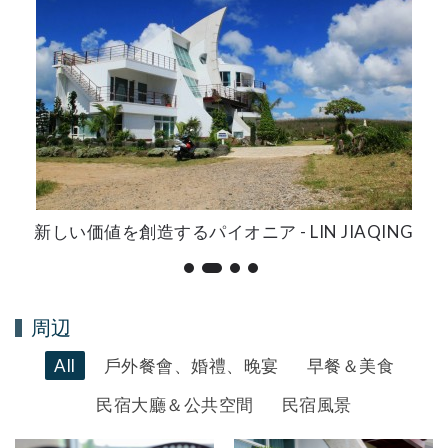
新しい価値を創造するパイオニア - LIN JIAQING
周辺
All
戶外餐會、婚禮、晚宴
早餐＆美食
民宿大廳＆公共空間
民宿風景